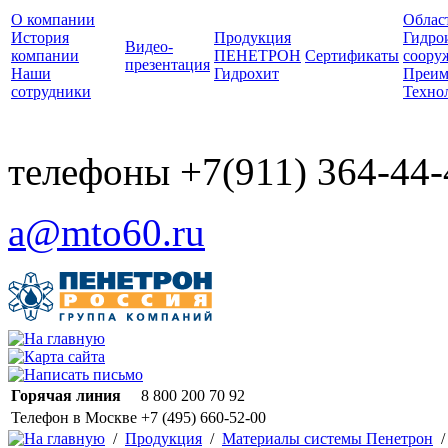
О компании
Облас
История
Продукция
Гидро
Видео-
компании
ПЕНЕТРОН
Сертификаты
соору
презентация
Наши
Гидрохит
Преим
сотрудники
Техно
телефоны +7(911) 364-44-
a@mto60.ru
Горячая линия
8 800 200 70 92
Телефон в Москвe
+7 (495) 660-52-00
/
Продукция
/
Материалы системы Пенетрон